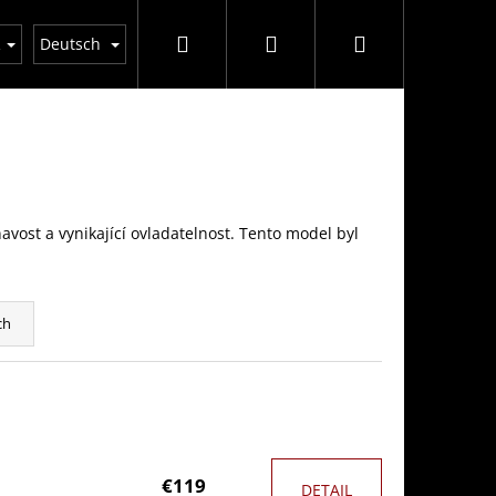
Suchen
Login
Warenkorb
n einkauft
GDPR
Geschäftsbedingungen
D
R
Deutsch
vost a vynikající ovladatelnost. Tento model byl
ch
€119
DETAIL