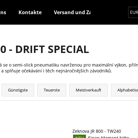
uns
Kontakte
Versand und Zahlung
Wie ma
EU
Was suchen Sie?
0 - DRIFT SPECIAL
SUCHEN
á se o semi-slick pneumatiku navrženou pro maximální výkon, přilna
 a splňuje očekávání i těch nejnáročnějších závodníků.
P
Wir empfehlen
r
Günstigste
Teuerste
Meistverkauft
Alphabetis
o
d
u
L
k
i
t
s
Zeknova JR 800 - TW240
Einen Moment bitte
NEU