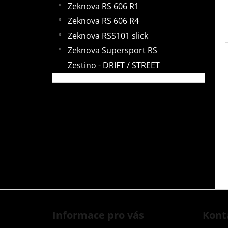
e
Zeknova RS 606 R1
i
Zeknova RS 606 R4
s
Zeknova RSS101 slick
t
Zeknova Supersport RS
e
Zestino - DRIFT / STREET
F
u
Informace pro vás
Kont
ß