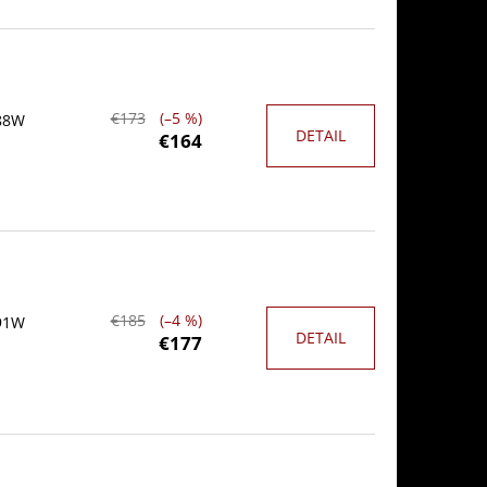
€173
(–5 %)
 88W
DETAIL
€164
€185
(–4 %)
 91W
DETAIL
€177