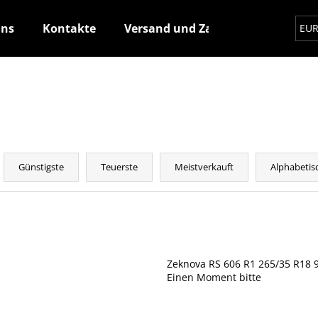
uns
Kontakte
Versand und Zahlung
Wie ma
EU
Was suchen Sie?
SUCHEN
P
r
Günstigste
Teuerste
Meistverkauft
Alphabetis
o
Wir empfehlen
d
L
u
i
k
s
t
t
Zeknova RS 606 R1 265/35 R18 
s
Einen Moment bitte
e
o
d
r