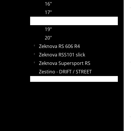
16"
t
17"
e
18"
19"
20"
Zeknova RS 606 R4
Zeknova RSS101 slick
Zeknova Supersport RS
Zestino - DRIFT / STREET