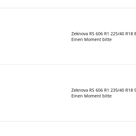
e
t
r
i
P
e
r
r
o
Zeknova RS 606 R1 225/40 R18
u
Einen Moment bitte
d
n
u
g
k
t
e
Zeknova RS 606 R1 235/40 R18
Einen Moment bitte