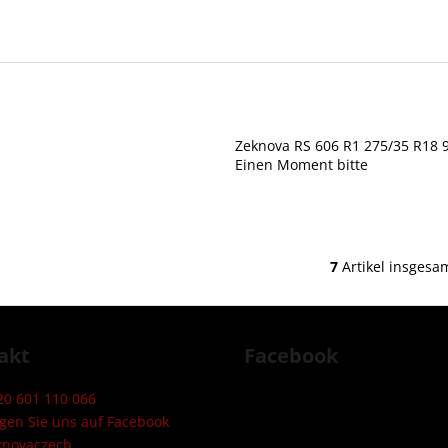
Zeknova RS 606 R1 275/35 R18 
Einen Moment bitte
7
Artikel insgesa
S
t
e
u
akt
Facebook
e
r
20 601 110 066
e
lgen Sie uns auf Facebook
l
knovaczech