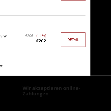
€206
(–1 %)
99 W
DETAIL
€202
mt
Wir akzeptieren online-
Zahlungen