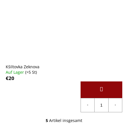
Kšiltovka Zeknova
Auf Lager
(>5 St)
€20
5
Artikel insgesamt
S