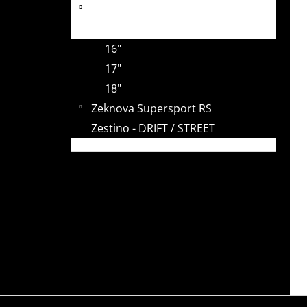
Zeknova RSS101 slick
t
15"
e
16"
17"
18"
Zeknova Supersport RS
Zestino - DRIFT / STREET
F