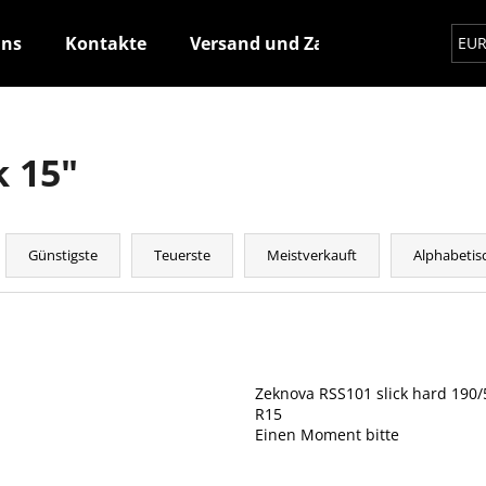
uns
Kontakte
Versand und Zahlung
Wie ma
EU
Was suchen Sie?
k 15"
SUCHEN
P
r
Günstigste
Teuerste
Meistverkauft
Alphabetis
o
Wir empfehlen
d
u
L
k
i
t
Zeknova RSS101 slick hard 190/
s
R15
s
t
Einen Moment bitte
o
e
r