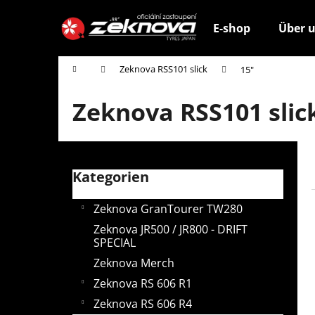
W
Zum
Inhalt
a
E-shop
Über 
springen
Zurück
Zurück
r
zum
zum
e
Startseite
Zeknova RSS101 slick
15"
n
Einkaufen
Einkaufen
k
Zeknova RSS101 slic
o
r
S
b
e
Kategorien
Kategorien
i
überspringen
t
Zeknova GranTourer TW280
e
Zeknova JR500 / JR800 - DRIFT
n
SPECIAL
l
Zeknova Merch
e
Zeknova RS 606 R1
i
Zeknova RS 606 R4
s