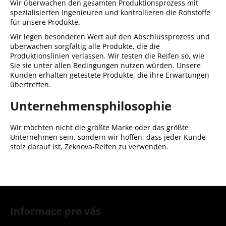
Wir überwachen den gesamten Produktionsprozess mit
spezialisierten Ingenieuren und kontrollieren die Rohstoffe
für unsere Produkte.
Wir legen besonderen Wert auf den Abschlussprozess und
SUCHEN
überwachen sorgfältig alle Produkte, die die
Produktionslinien verlassen. Wir testen die Reifen so, wie
Sie sie unter allen Bedingungen nutzen würden. Unsere
Kunden erhalten getestete Produkte, die ihre Erwartungen
W
übertreffen.
i
Unternehmensphilosophie
r
e
m
Wir möchten nicht die größte Marke oder das größte
p
Unternehmen sein, sondern wir hoffen, dass jeder Kunde
stolz darauf ist, Zeknova-Reifen zu verwenden.
f
e
h
l
F
e
u
n
Informace pro vás
ß