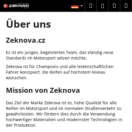
W
Zum
Suchen
Ware
M
Login
Inhalt
a
springen
Zurück
Zurück
r
Über uns
zum
zum
e
W
n
Zeknova.cz
a
k
s
o
Es ist ein junges, begeistertes Team, das ständig neue
s
r
Standards im Motorsport setzen möchte.
u
b
Zeknova ist für Champions und alle leidenschaftlichen
c
Fahrer konzipiert, die Reifen auf höchstem Niveau
h
wünschen.
e
Mission von Zeknova
n
S
Das Ziel der Marke Zeknova ist es, hohe Qualität für alle
i
Reifen im Motorsport und im normalen Straßenverkehr zu
gewährleisten. Wir fördern dies durch die Verwendung
e
hochwertiger Materialien und modernster Technologien in
?
der Produktion.