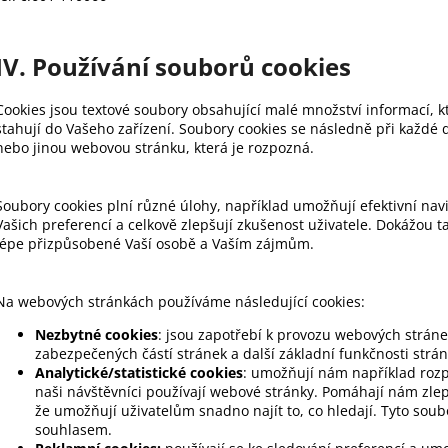
IV. Používání souborů cookies
Cookies jsou textové soubory obsahující malé množství informací, k
stahují do Vašeho zařízení. Soubory cookies se následně při každé 
nebo jinou webovou stránku, která je rozpozná.
Soubory cookies plní různé úlohy, například umožňují efektivní na
Vašich preferencí a celkově zlepšují zkušenost uživatele. Dokážou ta
lépe přizpůsobené Vaší osobě a Vaším zájmům.
Na webových stránkách používáme následující cookies:
Nezbytné cookies
: jsou zapotřebí k provozu webových stráne
zabezpečených částí stránek a další základní funkčnosti strán
Analytické/statistické cookies
: umožňují nám například rozpo
naši návštěvníci používají webové stránky. Pomáhají nám zlep
že umožňují uživatelům snadno najít to, co hledají. Tyto so
souhlasem.