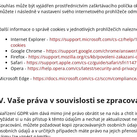
Souhlas může být vyjádřen prostřednictvím zaškrtávacího políčka ob
můžete i následně v nastavení svého internetového prohlížeče odmít
Další informace o správě cookies v jednotlivých prohlížečích nalez
Internet Explorer -
https://support.microsoft.com/cs-cz/help
cookies
Google Chrome -
https://support.google.com/chrome/answe
Firefox -
https://support.mozilla.org/cs/kb/povoleni-zakazani-
Safari -
https://support.apple.com/cs-cz/guide/safari/sfri114
Opera -
https://help.opera.com/cs/latest/security-and-privacy
Microsoft Edge -
https://docs.microsoft.com/cs-cz/sccm/compliance
V. Vaše práva v souvislosti se zprac
Nařízení GDPR vám dává mimo jiné právo obrátit se na nás a chtít 
vyžádat si u nás přístup k těmto údajům a nechat je aktualizovat 
zpracování, můžete požadovat kopii zpracovávaných osobních údajů
osobních údajů a v určitých případech máte právo na jejich přenos
zájmu lze vznést námitku.