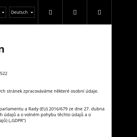
Suchen
Login
Warenkorb
n einkauft
GDPR
Geschäftsbedingungen
D
R
Deutsch
n
3522
vých stránek zpracováváme některé osobní údaje.
parlamentu a Rady (EU) 2016/679 ze dne 27. dubna
ch údajů a o volném pohybu těchto údajů a o
ajů) („GDPR“)