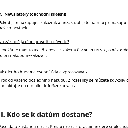
C.
Newslettery (obchodní sdělení)
Pokud jste nakupující zákazník a nezakázali jste nám to při nákupu
našich novinek.
Na základě jakého právního důvodu?
Umožňuje nám to ust. § 7 odst. 3 zákona č. 480/2004 Sb., o některý
to při nákupu nezakázali.
Jak dlouho budeme osobní údaje zpracovávat?
1rok od vašeho posledního nákupu. Z rozesílky se můžete kdykoliv 
kontaktujte na e-mailu: info@zeknova.cz
II. Kdo se k datům dostane?
Vaše data zůstanou u nás. Přesto pro nás pracují některé společnos