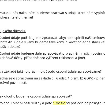
Pokud u nás nakoupíte, budeme pracovat s údaji, které nám vyplníte
adresa, telefon, email
Z jakého důvodu?
Osobní údaje potřebujeme zpracovat, abychom splnili naši smlouvu
kontaktní údaje s vámi budeme také komunikovat ohledně stavu va
vašich dotazů.
Osobní údaje budeme dále zpracovávat pro splnění našich povinnos
a daňové účely, případně pro vyřízení reklamací a jiné).
Na základě jakého právního důvodu osobní údaje zpracováváme?
Jedná se o zpracování na základě čl. 6 odst. 1 písm. b) GDPR – plněn
právní povinnosti.
Jak dlouho budeme osobní údaje zpracovávat?
Po dobu plnění naší služby a poté
1 mesíc
od posledního poskytnutí