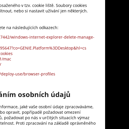
saženého v tzv. cookie liště. Soubory cookies
nout, nebo si nastavit užívání jen některých.
nete na následujících odkazech:
/17442/windows-internet-explorer-delete-manage-
r/95647?co=GENIE.Platform%3DDesktop&hl=cs
cookies
71/mac
/
/deploy-use/browser-profiles
ováním osobních údajů
informace, jaké vaše osobní údaje zpracováváme,
nebo opravit, popřípadě požadovat omezení
, požadovat po nás v určitých situacích výmaz
itelnost. Proti zpracování na základě oprávněného