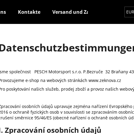
uns
Kontakte
Versand und Zahlung
Wie ma
EU
Was suchen Sie?
Datenschutzbestimmunge
SUCHEN
Jsme společnost PESCH Motorsport s.r.o. P.Bezruče 32 Braňany 4
Provozujeme e-shop na webových stránkách www.zeknova.cz
Wir empfehlen
Pro poskytování našich služeb, prodej zboží a provoz našich webo
Zpracování osobních údajů upravuje zejména nařízení Evropského 
2016 o ochraně fyzických osob v souvislosti se zpracováním osobní
zrušení směrnice 95/46/ES (obecné nařízení o ochraně osobních úd
I. Zpracování osobních údajů