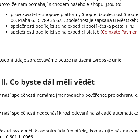
proto, že nám pomáhají s chodem našeho e-shopu. Jsou to:
provozovatel e-shopové platformy Shoptet (společnost Shoptet
00, Praha 6, IČ 289 35 675, společnost je zapsaná u Městského
společnosti podílející se na expedici zboží (česká pošta, PPL)
společnosti podílející se na expedici plateb (
Comgate Paymen
Osobní údaje zpracováváme pouze na území Evropské unie.
III. Co byste dál měli vědět
V naší společnosti nemáme jmenovaného pověřence pro ochranu o
V naší společnosti nedochází k rozhodování na základě automatickéh
Pokud byste měli k osobním údajům otázky, kontaktujte nás na e-m
tel. č.601 110066