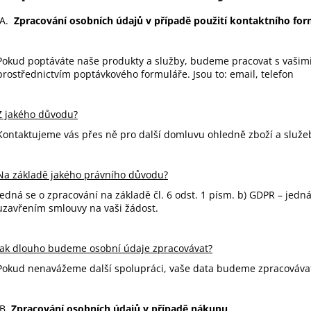
A.
Zpracování osobních údajů v případě použití kontaktního for
Pokud poptáváte naše produkty a služby, budeme pracovat s vašimi 
prostřednictvím poptávkového formuláře. Jsou to: email, telefon
Z jakého důvodu?
Kontaktujeme vás přes ně pro další domluvu ohledně zboží a služe
Na základě jakého právního důvodu?
Jedná se o zpracování na základě čl. 6 odst. 1 písm. b) GDPR – jedn
uzavřením smlouvy na vaši žádost.
Jak dlouho budeme osobní údaje zpracovávat?
Pokud nenavážeme další spolupráci, vaše data budeme zpracovávat
B.
Zpracování osobních údajů v případě nákupu