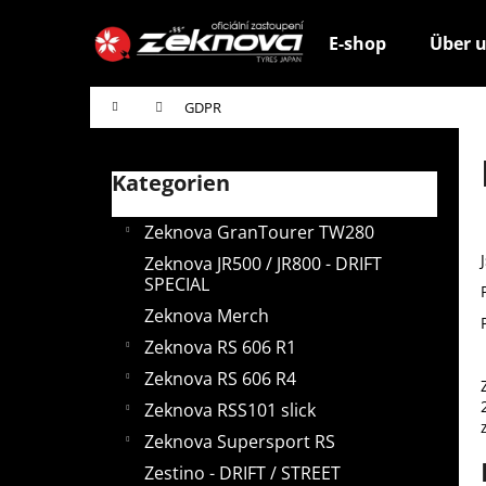
W
Zum
Inhalt
a
E-shop
Über 
springen
Zurück
Zurück
r
zum
zum
e
Startseite
GDPR
n
Einkaufen
Einkaufen
S
k
e
o
Kategorien
Kategorien
i
überspringen
r
t
b
Zeknova GranTourer TW280
e
Zeknova JR500 / JR800 - DRIFT
n
SPECIAL
l
Zeknova Merch
e
Zeknova RS 606 R1
i
Zeknova RS 606 R4
s
Zeknova RSS101 slick
t
Zeknova Supersport RS
e
Zestino - DRIFT / STREET