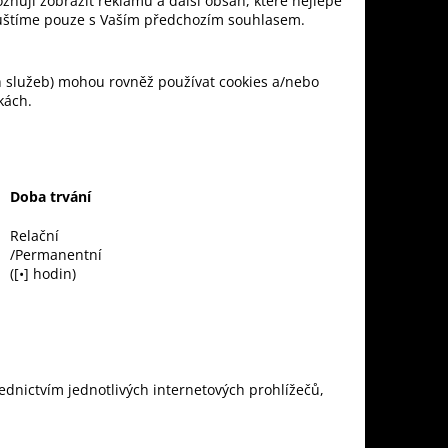
žňují zobrazit reklamu a další obsah, které nejlépe
ouštíme pouze s Vaším předchozím souhlasem.
ch služeb) mohou rovněž používat cookies a/nebo
kách.
Doba trvání
Relační
/Permanentní
([•] hodin)
ednictvím jednotlivých internetových prohlížečů,