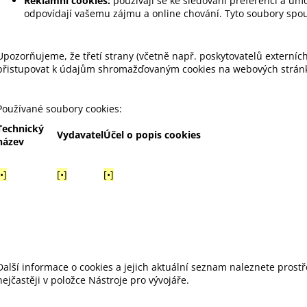
Reklamní cookies:
používají se ke sledování preferencí a umo
odpovídají vašemu zájmu a online chování. Tyto soubory sp
Upozorňujeme, že třetí strany (včetně např. poskytovatelů externí
přistupovat k údajům shromažďovaným cookies na webových strán
Používané soubory cookies:
Technický
Vydavatel
Účel o popis cookies
název
•]
[•]
[•]
Další informace o cookies a jejich aktuální seznam naleznete prostř
nejčastěji v položce Nástroje pro vývojáře.