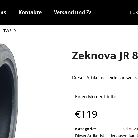
uns
Kontakte
Versand und Zahlung
Wie ma
EU
0 - TW240
Was suchen Sie?
Zeknova JR 8
SUCHEN
Dieser Artikel ist leider ausver
Wir empfehlen
Einen Moment bitte
€119
Verkaufspreis:
Kategorie
:
Zeknova 
Dieser Artikel ist leider ausverkauf