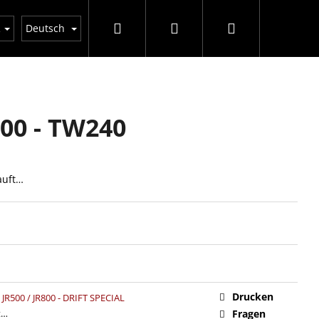
Suchen
Login
Warenkorb
n einkauft
GDPR
Geschäftsbedingungen
D
R
Deutsch
00 - TW240
kauft…
Drucken
JR500 / JR800 - DRIFT SPECIAL
t…
Fragen