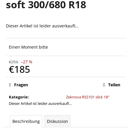
soft 300/680 R18
SUCHEN
Dieser Artikel ist leider ausverkauft…
Einen Moment bitte
W
i
r
€256
–27 %
€185
e
m
Verkaufspreis:
p
Fragen
Teilen
f
e
Kategorie
:
Zeknova RSS101 slick 18"
h
Dieser Artikel ist leider ausverkauft…
l
e
n
Beschreibung
Diskussion