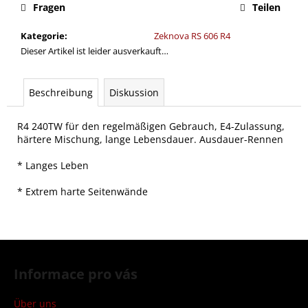
Fragen
Teilen
Kategorie
:
Zeknova RS 606 R4
Dieser Artikel ist leider ausverkauft…
Beschreibung
Diskussion
R4 240TW für den regelmäßigen Gebrauch, E4-Zulassung,
härtere Mischung, lange Lebensdauer. Ausdauer-Rennen
* Langes Leben
* Extrem harte Seitenwände
F
u
Informace pro vás
ß
z
Über uns