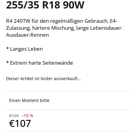
255/35 R18 90W
R4 240TW für den regelmäßigen Gebrauch, E4-
SUCHEN
Zulassung, härtere Mischung, lange Lebensdauer.
Ausdauer-Rennen
* Langes Leben
W
i
r
* Extrem harte Seitenwände
e
m
Dieser Artikel ist leider ausverkauft…
p
f
e
Einen Moment bitte
h
l
e
€120
–10 %
€107
n
Verkaufspreis: