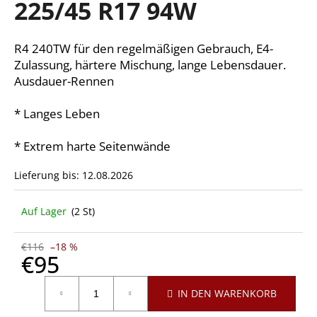
225/45 R17 94W
R4 240TW für den regelmäßigen Gebrauch, E4-
SUCHEN
Zulassung, härtere Mischung, lange Lebensdauer.
Ausdauer-Rennen
* Langes Leben
W
i
r
* Extrem harte Seitenwände
e
Lieferung bis:
12.08.2026
m
p
f
Auf Lager
(2 St)
e
h
€116
–18 %
l
€95
e
Verkaufspreis:
n
IN DEN WARENKORB