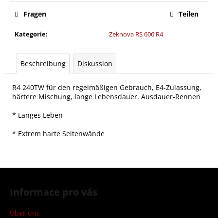
Fragen
Teilen
Kategorie
:
Zeknova RS 606 R4
Beschreibung
Diskussion
R4 240TW für den regelmäßigen Gebrauch, E4-Zulassung,
härtere Mischung, lange Lebensdauer. Ausdauer-Rennen
* Langes Leben
* Extrem harte Seitenwände
F
u
Informace pro vás
ß
z
Über uns