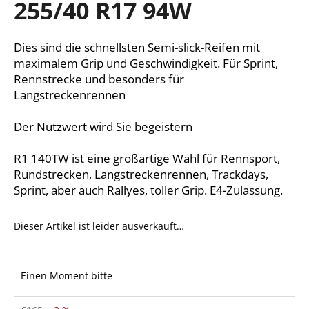
255/40 R17 94W
Dies sind die schnellsten Semi-slick-Reifen mit
SUCHEN
maximalem Grip und Geschwindigkeit. Für Sprint,
Rennstrecke und besonders für
Langstreckenrennen
W
Der Nutzwert wird Sie begeistern
i
r
e
R1 140TW ist eine großartige Wahl für Rennsport,
m
Rundstrecken, Langstreckenrennen, Trackdays,
p
Sprint, aber auch Rallyes, toller Grip. E4-Zulassung.
f
e
Dieser Artikel ist leider ausverkauft…
h
l
e
Einen Moment bitte
n