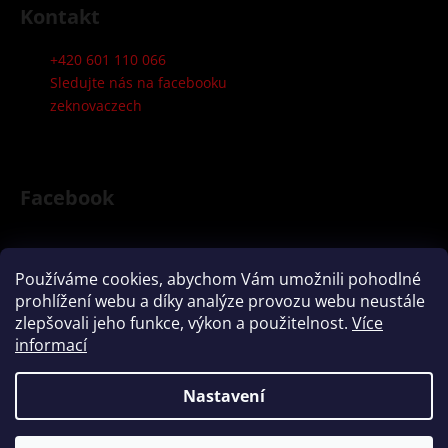
s
Kontakt
u
+420 601 110 066
Sledujte nás na facebooku
zeknovaczech
Facebook
Používáme cookies, abychom Vám umožnili pohodlné
Přijímáme online platby
prohlížení webu a díky analýze provozu webu neustále
zlepšovali jeho funkce, výkon a použitelnost.
Více
informací
Nastavení
Vytvořil Shoptet