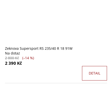
č
u
j
e
m
e
Zeknova Supersport RS 235/40 R 18 91W
Na dotaz
2 800 Kč
(–14 %)
2 390 Kč
DETAIL