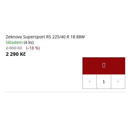
k
d
a
t
u
j
ů
k
í
t
t
ů
?
Zeknova Supersport RS 225/40 R 18 88W
Skladem
(4 ks)
2 800 Kč
(–18 %)
2 290 Kč
HLEDAT
D
o
p
o
r
u