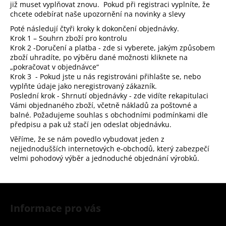
již muset vyplňovat znovu.
Pokud při registraci vyplníte, že
a
chcete odebírat naše upozornění na novinky a slevy
j
Poté následují čtyři kroky k dokončení objednávky.
í
Krok 1 – Souhrn zboží pro kontrolu
Krok 2 -Doručení a platba - zde si vyberete, jakým způsobem
t
zboží uhradíte, po výběru dané možnosti kliknete na
?
„pokračovat v objednávce“
Krok 3 - Pokud jste u nás registrováni přihlašte se, nebo
vyplňte údaje jako neregistrovaný zákazník.
Poslední krok - Shrnutí objednávky - zde vidíte rekapitulaci
Vámi objednaného zboží, včetně nákladů za poštovné a
balné. Požadujeme souhlas s obchodními podmínkami dle
HLEDAT
předpisu a pak už stačí jen odeslat objednávku.
Věříme, že se nám povedlo vybudovat jeden z
nejjednodušších internetových e-obchodů, který zabezpečí
velmi pohodový výběr a jednoduché objednání výrobků.
D
o
p
Z
o
á
r
Informace pro vás
p
u