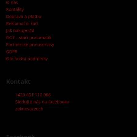
a
č
O nás
u
t
Kontakty
j
í
Doprava a platba
e
Reklamační řád
m
Jak nakupovat
e
DOT - stáří pneumatik
Partnerské pneuservisy
GDPR
Obchodní podmínky
Kontakt
+420 601 110 066
Sledujte nás na facebooku
zeknovaczech
Facebook