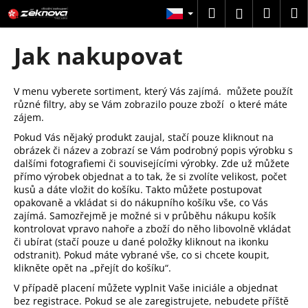
K
Přejít
Hledat
Náku
M
Přihlášení
na
o
obsah
Zpět
Zpět
košík
š
Jak nakupovat
í
C
k
o
V menu vyberete sortiment, který Vás zajímá. můžete použít
různé filtry, aby se Vám zobrazilo pouze zboží o které máte
p
zájem.
o
Pokud Vás nějaký produkt zaujal, stačí pouze kliknout na
t
obrázek či název a zobrazí se Vám podrobný popis výrobku s
ř
dalšími fotografiemi či souvisejícími výrobky. Zde už můžete
přímo výrobek objednat a to tak, že si zvolíte velikost, počet
e
kusů a dáte vložit do košíku. Takto můžete postupovat
b
opakovaně a vkládat si do nákupního košíku vše, co Vás
u
zajímá. Samozřejmě je možné si v průběhu nákupu košík
kontrolovat vpravo nahoře a zboží do něho libovolně vkládat
j
či ubírat (stačí pouze u dané položky kliknout na ikonku
e
odstranit). Pokud máte vybrané vše, co si chcete koupit,
t
klikněte opět na „přejít do košíku“.
e
V případě placení můžete vyplnit Vaše iniciále a objednat
bez registrace. Pokud se ale zaregistrujete, nebudete příště
n