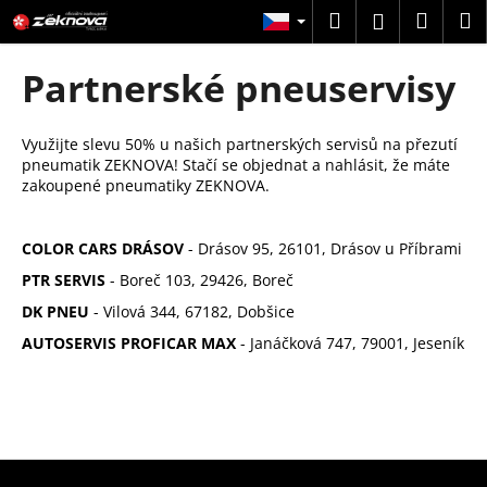
K
Přejít
Hledat
Náku
M
Přihlášení
na
o
obsah
Zpět
Zpět
košík
š
Partnerské pneuservisy
í
C
k
o
Využijte slevu 50% u našich partnerských servisů na přezutí
pneumatik ZEKNOVA! Stačí se objednat a nahlásit, že máte
p
zakoupené pneumatiky ZEKNOVA.
o
t
COLOR CARS DRÁSOV
- Drásov 95, 26101, Drásov u Příbrami
ř
PTR SERVIS
- Boreč 103, 29426, Boreč
e
b
DK PNEU
- Vilová 344, 67182, Dobšice
u
AUTOSERVIS PROFICAR MAX
- Janáčková 747, 79001, Jeseník
j
e
t
e
Z
n