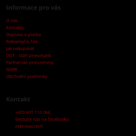
á
a
Informace pro vás
p
j
a
O nás
í
t
Kontakty
t
í
Doprava a platba
?
Reklamační řád
Jak nakupovat
DOT - stáří pneumatik
Partnerské pneuservisy
GDPR
HLEDAT
Obchodní podmínky
D
Kontakt
o
p
+420 601 110 066
o
Sledujte nás na facebooku
r
zeknovaczech
u