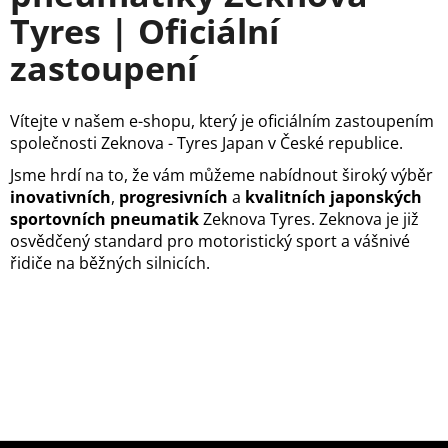
r
Tyres | Oficiální
a
t
j
zastoupení
í
o
t
v
Vítejte v našem e-shopu, který je oficiálním zastoupením
?
společnosti Zeknova - Tyres Japan v České republice.
n
Jsme hrdí na to, že vám můžeme nabídnout široký výběr
í
inovativních
,
progresivních
a
kvalitních japonských
sportovních pneumatik
Zeknova Tyres. Zeknova je již
p
HLEDAT
osvědčený standard pro motoristický sport a vášnivé
řidiče na běžných silnicích.
n
e
D
u
o
p
m
o
r
a
u