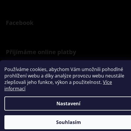
y
r
e
Facebook
s
|
Přijímáme online platby
O
f
Používáme cookies, abychom Vám umožnili pohodlné
i
prohlížení webu a díky analýze provozu webu neustále
zlepšovali jeho funkce, výkon a použitelnost.
Více
c
informací
Vytvořil Shoptet
i
Copyright 2026
Zeknova
. Všechna práva vyhrazena.
Nastavení
á
l
Souhlasím