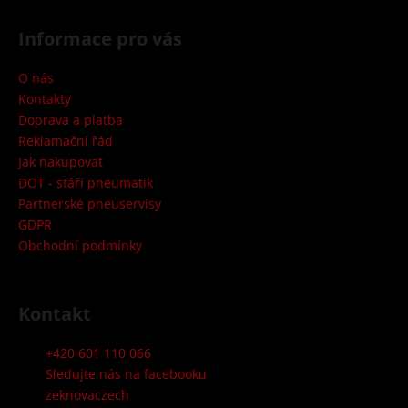
Z
t
č
u
á
i
Informace pro vás
j
p
e
k
a
O nás
m
t
Kontakty
y
e
í
Doprava a platba
Z
Reklamační řád
Jak nakupovat
e
DOT - stáří pneumatik
k
Partnerské pneuservisy
GDPR
n
Obchodní podmínky
o
v
Kontakt
a
+420 601 110 066
T
Sledujte nás na facebooku
zeknovaczech