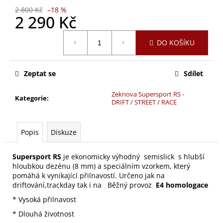
č
2 800 Kč
–18 %
u
2 290 Kč
j
e
Měrná
DO KOŠÍKU
m
cena:
e
Zeptat se
Sdílet
Zeknova Supersport RS -
Kategorie
:
DRIFT / STREET / RACE
Popis
Diskuze
Supersport RS
je ekonomicky výhodný semislick s hlubší
hloubkou dezénu (8 mm) a speciálním vzorkem, který
pomáhá k vynikající přilnavostí.
Určeno jak na
driftování,trackday tak i na
Běžný provoz
E4 homologace
* Vysoká přilnavost
* Dlouhá životnost