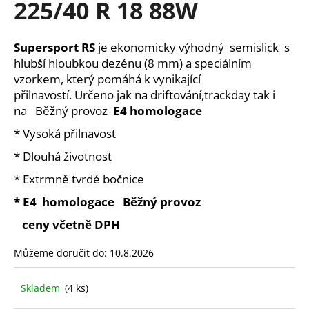
225/40 R 18 88W
a
j
Supersport RS
je ekonomicky výhodný semislick s
í
hlubší hloubkou dezénu (8 mm) a speciálním
t
vzorkem, který pomáhá k vynikající
?
přilnavostí.
Určeno jak na driftování,trackday tak i
na
Běžný provoz
E4 homologace
* Vysoká přilnavost
* Dlouhá životnost
HLEDAT
* Extrmně tvrdé bočnice
* E4 homologace Běžný provoz
D
ceny včetně DPH
o
p
Můžeme doručit do:
10.8.2026
o
r
Skladem
(4 ks)
u