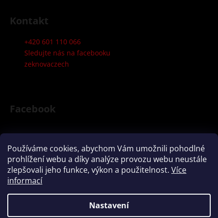
Kontakt
+420 601 110 066
Sledujte nás na facebooku
zeknovaczech
Facebook
Používáme cookies, abychom Vám umožnili pohodlné
Přijímáme online platby
prohlížení webu a díky analýze provozu webu neustále
zlepšovali jeho funkce, výkon a použitelnost.
Více
informací
Nastavení