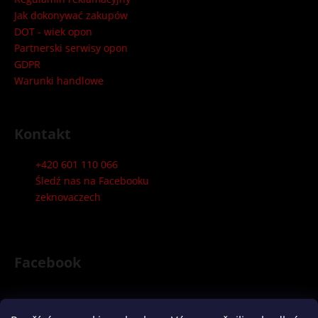
l
Jak dokonywać zakupów
i
DOT - wiek opon
s
t
Partnerski serwisy opon
y
GDPR
Warunki handlowe
Kontakt
+420 601 110 066
Śledź nas na Facebooku
zeknovaczech
Facebook