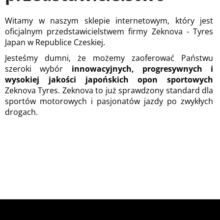
o
n
Witamy w naszym sklepie internetowym, który jest
oficjalnym przedstawicielstwem firmy Zeknova - Tyres
SZUKAJ
y
Japan w Republice Czeskiej.
s
Jesteśmy dumni, że możemy zaoferować Państwu
szeroki wybór
innowacyjnych, progresywnych i
p
P
wysokiej jakości japońskich opon sportowych
o
Zeknova Tyres. Zeknova to już sprawdzony standard dla
o
l
sportów motorowych i pasjonatów jazdy po zwykłych
r
e
drogach.
c
t
a
m
o
y
w
e
Z
S
t