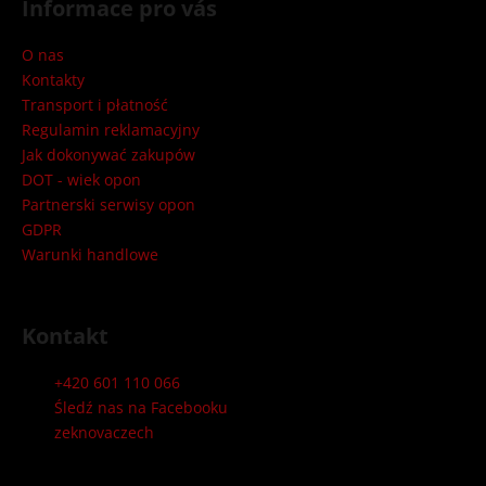
e
Informace pro vás
o
k
p
O nas
k
n
Kontakty
a
Transport i płatność
o
Regulamin reklamacyjny
Jak dokonywać zakupów
v
DOT - wiek opon
a
Partnerski serwisy opon
GDPR
T
Warunki handlowe
y
r
Kontakt
e
+420 601 110 066
s
Śledź nas na Facebooku
zeknovaczech
|