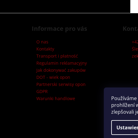
S
t
Informace pro vás
Kont
o
p
O nas
+4
k
Kontakty
Śl
a
Transport i płatność
ze
Regulamin reklamacyjny
Jak dokonywać zakupów
DOT - wiek opon
Partnerski serwisy opon
GDPR
Používáme 
Warunki handlowe
prohlížení 
zlepšovali 
Copyright 2026
Zeknova
. Wszystkie prawa zastrzeż
Ustawie