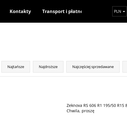
Kontakty
Transport i płatność
Jak dokony
PLN
Czego szukasz?
SZUKAJ
S
o
Najtańsze
Najdroższe
Najczęściej sprzedawane
r
Polecamy
t
o
L
w
i
a
s
Zeknova RS 606 R1 195/50 R15
n
t
Chwila, proszę
i
a
e