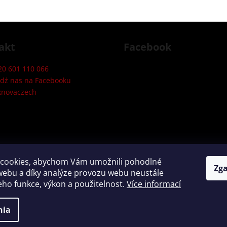
akt
Facebook
20 601 110 066
edź nas na Facebooku
knovaczech
cookies, abychom Vám umožnili pohodlné
Zg
webu a díky analýze provozu webu neustále
jeho funkce, výkon a použitelnost.
Více informací
one.
nia