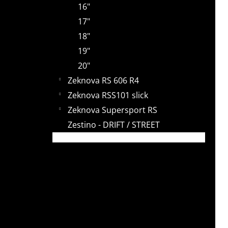
16"
y
17"
18"
19"
20"
Zeknova RS 606 R4
Zeknova RSS101 slick
Zeknova Supersport RS
Zestino - DRIFT / STREET