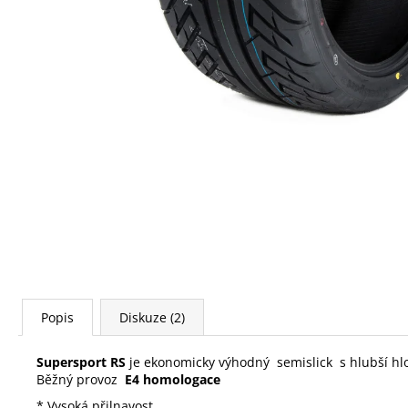
Popis
Diskuze (2)
Supersport RS
je ekonomicky výhodný semislick s hlubší hlo
Běžný provoz
E4 homologace
* Vysoká přilnavost