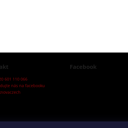
akt
Facebook
20 601 110 066
edujte nás na facebooku
knovaczech