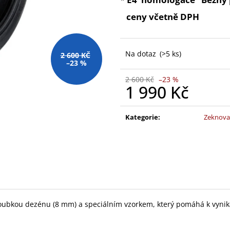
ceny včetně DPH
Na dotaz
(>5 ks)
2 600 KČ
–23 %
2 600 Kč
–23 %
1 990 Kč
Měrná
cena:
Kategorie
:
Zeknova 
ubkou dezénu (8 mm) a speciálním vzorkem, který pomáhá k vynikaj