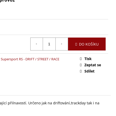
DO KOŠÍKU
Tisk
Supersport RS - DRIFT / STREET / RACE
Zeptat se
Sdílet
ící přilnavostí.
Určeno jak na driftování,trackday tak i na