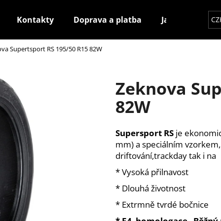
Kontakty
Doprava a platba
Jak nakupovat
CZ
va Supertsport RS 195/50 R15 82W
Co potřebujete najít?
Zeknova Sup
HLEDAT
82W
Supersport RS
je ekonomic
Doporučujeme
mm) a speciálním vzorkem, k
driftování,trackday tak i na
* Vysoká přilnavost
* Dlouhá životnost
* Extrmně tvrdé bočnice
* E4 homologace Běžný 