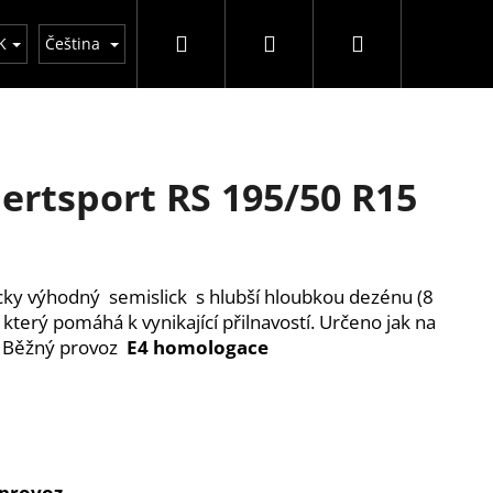
Hledat
Přihlášení
Nákupní
GDPR
Obchodní podmínky
DOT - stáří pn
K
Čeština
košík
ertsport RS 195/50 R15
ky výhodný semislick s hlubší hloubkou dezénu (8
terý pomáhá k vynikající přilnavostí.
Určeno jak na
Běžný provoz
E4 homologace
provoz