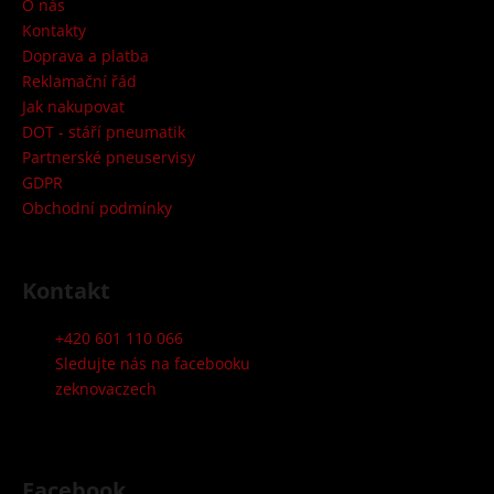
a
O nás
t
Kontakty
í
Doprava a platba
Reklamační řád
Jak nakupovat
DOT - stáří pneumatik
Partnerské pneuservisy
GDPR
Obchodní podmínky
Kontakt
+420 601 110 066
Sledujte nás na facebooku
zeknovaczech
Facebook