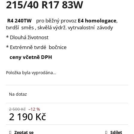
215/40 R17 83W
a
j
R4 240TW
pro běžný provoz
E4 homologace
,
í
tvrdší směs , skvělá výdrž. vytrvalostní závody
t
* Dlouhá životnost
?
* Extrémně tvrdé bočnice
ceny včetně DPH
HLEDAT
Položka byla vyprodána…
Na dotaz
D
o
p
2 500 Kč
–12 %
2 190 Kč
o
r
Měrná
u
cena:
Zeptat se
Sdílet