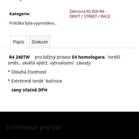
č
u
Zeknova RS 606 R4 -
j
Kategorie
:
DRIFT / STREET / RACE
e
Položka byla vyprodána…
m
e
Popis
Diskuze
R4 240TW
pro běžný provoz
E4 homologace
, tvrdší
směs , skvělá výdrž. vytrvalostní závody
* Dlouhá životnost
* Extrémně tvrdé bočnice
ceny včetně DPH
Z
á
Informace pro vás
p