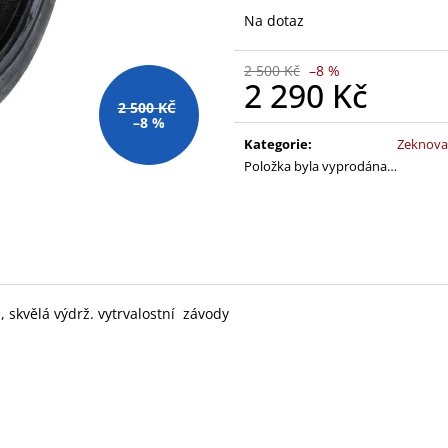
Na dotaz
2 500 Kč
–8 %
2 290 Kč
2 500 KČ
Měrná
–8 %
cena:
Kategorie
:
Zeknova 
Položka byla vyprodána…
, skvělá výdrž. vytrvalostní závody