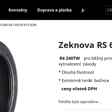
Kontakty
Doprava a platba
Jak nakupovat
CZ
S 606 R4 195/50 R15 82W
Co potřebujete najít?
Zeknova RS 
HLEDAT
R4 240TW
pro běžný pro
vytrvalostní závody
Doporučujeme
* Dlouhá životnost
* Extrémně tvrdé bočnice
ceny včetně DPH
Položka byla vyprodána…