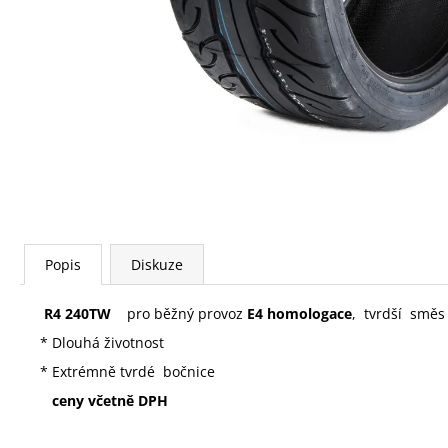
Popis
Diskuze
R4 240TW
pro běžný provoz
E4 homologace
, tvrdší směs 
* Dlouhá životnost
* Extrémně tvrdé bočnice
ceny včetně DPH