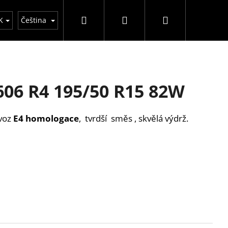
Hledat
Přihlášení
Nákupní
GDPR
Obchodní podmínky
DOT - stáří pn
K
Čeština
košík
606 R4 195/50 R15 82W
voz
E4 homologace
, tvrdší směs , skvělá výdrž.