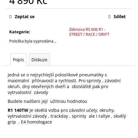
4 890 Kč
č
u
Měrná
j
cena:
Zeptat se
Sdílet
e
m
Zeknova RS 606 R1 -
Kategorie
:
e
STREET / RACE / DRIFT
Položka byla vyprodána…
Popis
Diskuze
Jedná se o nejrychlejší poloslikové pneumatiky s
maximální přilnavostí a rychlostí. Pro sprinty , závodní
okruh, dny otevřených dveří a obzvláště pak pro
vytrvalostní závody
Budete nadšeni její užitnou hodnotou
R1 140TW
Je skvělá volba pro závodní učely, okruhy,
vytrvalostní závody , trackday , sprinty ale i rallye , skvělý
grip . E4 homologace