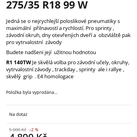
275/35 R18 99 W
a
j
Jedná se o nejrychlejší poloslikové pneumatiky s
í
maximální přilnavostí a rychlostí. Pro sprinty ,
t
závodní okruh, dny otevřených dveří a obzvláště pak
?
pro vytrvalostní závody
Budete nadšeni její užitnou hodnotou
R1 140TW
Je skvělá volba pro závodní učely, okruhy,
vytrvalostní závody , trackday , sprinty ale i rallye ,
HLEDAT
skvělý grip . E4 homologace
Položka byla vyprodána…
D
o
p
Na dotaz
o
r
5 000 Kč
–2 %
u