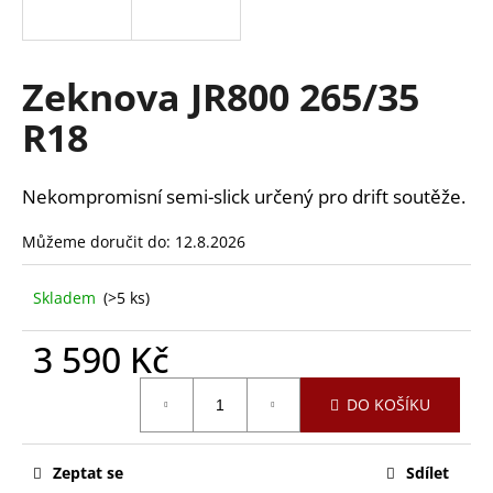
a
j
í
Zeknova JR800 265/35
t
R18
?
Nekompromisní semi-slick určený pro drift soutěže.
Můžeme doručit do:
12.8.2026
HLEDAT
Skladem
(>5 ks)
3 590 Kč
D
o
Měrná
p
DO KOŠÍKU
cena:
o
r
u
Zeptat se
Sdílet