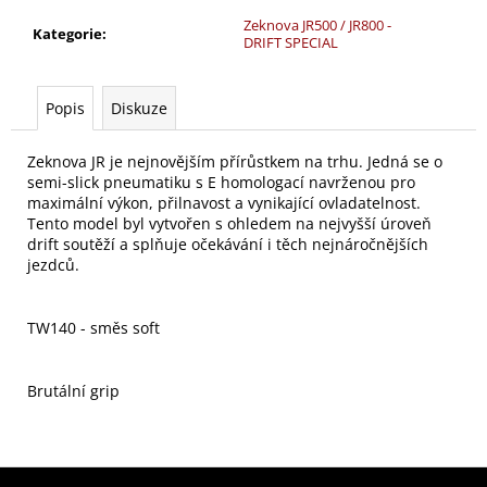
č
u
Zeknova JR500 / JR800 -
Kategorie
:
DRIFT SPECIAL
j
e
m
Popis
Diskuze
e
Zeknova JR je nejnovějším přírůstkem na trhu. Jedná se o
semi-slick pneumatiku s E homologací navrženou pro
maximální výkon, přilnavost a vynikající ovladatelnost.
Tento model byl vytvořen s ohledem na nejvyšší úroveň
drift soutěží a splňuje očekávání i těch nejnáročnějších
jezdců.
TW140 - směs soft
Brutální grip
Z