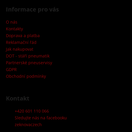
á
Informace pro vás
p
a
O nás
t
Kontakty
í
Doprava a platba
Reklamační řád
Jak nakupovat
DOT - stáří pneumatik
Partnerské pneuservisy
GDPR
Obchodní podmínky
Kontakt
+420 601 110 066
Sledujte nás na facebooku
zeknovaczech