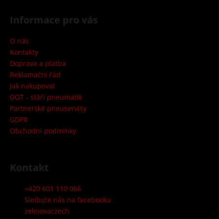
Z
č
á
u
Informace pro vás
j
p
e
a
O nás
m
t
Kontakty
e
í
Doprava a platba
Reklamační řád
Jak nakupovat
DOT - stáří pneumatik
Partnerské pneuservisy
GDPR
Obchodní podmínky
Kontakt
+420 601 110 066
Sledujte nás na facebooku
zeknovaczech