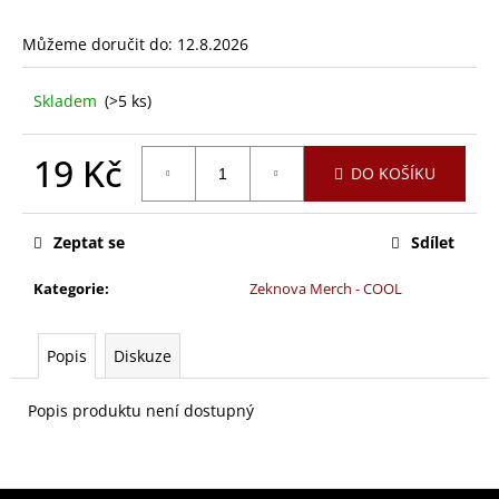
a
Můžeme doručit do:
12.8.2026
j
í
Skladem
(>5 ks)
t
?
19 Kč
DO KOŠÍKU
Měrná
cena:
Zeptat se
Sdílet
HLEDAT
Kategorie
:
Zeknova Merch - COOL
D
Popis
Diskuze
o
p
Popis produktu není dostupný
o
r
u