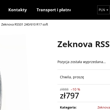
Kontakty
Transport i płatność
Jak dokony
PLN
Zeknova RSS01 240/610 R17 soft
Czego szukasz?
Zeknova RSS0
SZUKAJ
Pozycja została wyprzedana…
Polecamy
Chwila, proszę
zł888
–10 %
zł797
Cena
jednostkowa:
Kategoria
:
Zeknova 