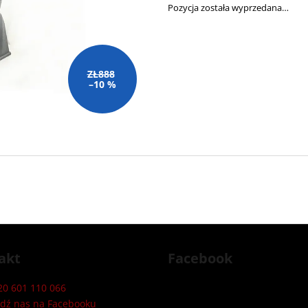
Pozycja została wyprzedana…
ZŁ888
–10 %
akt
Facebook
20 601 110 066
edź nas na Facebooku