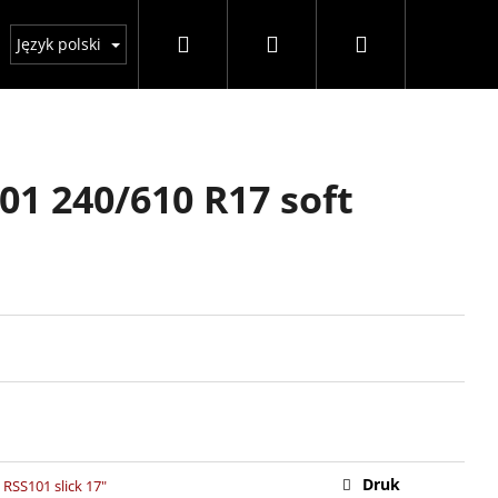
Szukaj
Zaloguj
Koszyk
wać zakupów
GDPR
Warunki handlowe
DOT
Język polski
się
1 240/610 R17 soft
Druk
RSS101 slick 17"