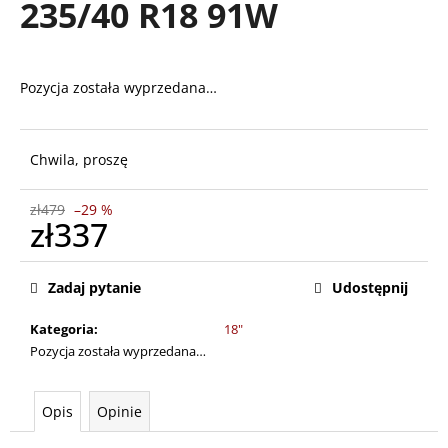
235/40 R18 91W
SZUKAJ
Pozycja została wyprzedana…
Chwila, proszę
P
o
l
zł479
–29 %
zł337
e
c
Cena
a
jednostkowa:
Zadaj pytanie
Udostępnij
m
y
Kategoria
:
18"
Pozycja została wyprzedana…
Opis
Opinie