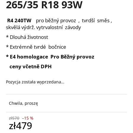
265/35 R18 93W
R4 240TW
pro běžný provoz , tvrdší směs ,
SZUKAJ
skvělá výdrž. vytrvalostní závody
* Dlouhá životnost
* Extrémně tvrdé bočnice
P
o
* E4 homologace Pro Běžný provoz
l
ceny včetně DPH
e
c
a
Pozycja została wyprzedana…
m
y
Chwila, proszę
zł570
–15 %
zł479
Cena