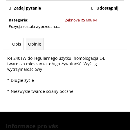
jednostkowa:
Zadaj pytanie
Udostępnij
Kategoria
:
Zeknova RS 606 R4
Pozycja została wyprzedana…
Opis
Opinie
R4 240TW do regularnego użytku, homologacja E4,
twardsza mieszanka, długa żywotność. Wyścig
wytrzymałościowy
* Długie życie
* Niezwykle twarde ściany boczne
S
t
Informace pro vás