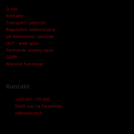
o
p
O nas
k
Kontakty
a
Transport i płatność
Regulamin reklamacyjny
Jak dokonywać zakupów
DOT - wiek opon
Partnerski serwisy opon
GDPR
Warunki handlowe
Kontakt
+420 601 110 066
Śledź nas na Facebooku
zeknovaczech