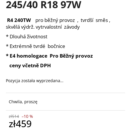
245/40 R18 97W
R4 240TW
pro běžný provoz , tvrdší směs ,
SZUKAJ
skvělá výdrž. vytrvalostní závody
* Dlouhá životnost
* Extrémně tvrdé bočnice
P
o
* E4 homologace Pro Běžný provoz
l
ceny včetně DPH
e
c
a
Pozycja została wyprzedana…
m
y
Chwila, proszę
zł514
–10 %
zł459
Cena