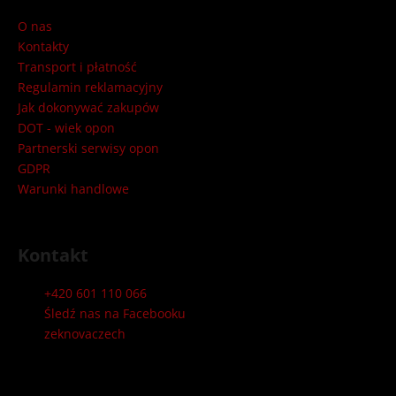
o
p
O nas
k
Kontakty
a
Transport i płatność
Regulamin reklamacyjny
Jak dokonywać zakupów
DOT - wiek opon
Partnerski serwisy opon
GDPR
Warunki handlowe
Kontakt
+420 601 110 066
Śledź nas na Facebooku
zeknovaczech