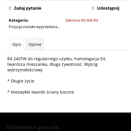
jednostkowa:
Zadaj pytanie
Udostępnij
Kategoria
:
Zeknova RS 606 R4
Pozycja została wyprzedana…
Opis
Opinie
R4 240TW do regularnego użytku, homologacja E4,
twardsza mieszanka, długa żywotność. Wyścig
wytrzymałościowy
* Długie życie
* Niezwykle twarde ściany boczne
S
t
Informace pro vás