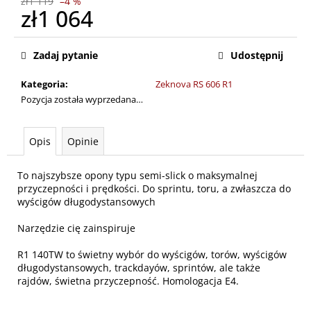
zł1 119
–4 %
zł1 064
Cena
jednostkowa:
Zadaj pytanie
Udostępnij
Kategoria
:
Zeknova RS 606 R1
Pozycja została wyprzedana…
Opis
Opinie
To najszybsze opony typu semi-slick o maksymalnej
przyczepności i prędkości. Do sprintu, toru, a zwłaszcza do
wyścigów długodystansowych
Narzędzie cię zainspiruje
R1 140TW to świetny wybór do wyścigów, torów, wyścigów
długodystansowych, trackdayów, sprintów, ale także
rajdów, świetna przyczepność. Homologacja E4.