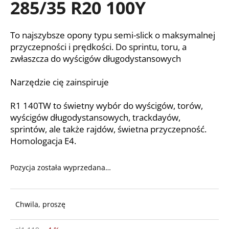
285/35 R20 100Y
To najszybsze opony typu semi-slick o maksymalnej
SZUKAJ
przyczepności i prędkości. Do sprintu, toru, a
zwłaszcza do wyścigów długodystansowych
Narzędzie cię zainspiruje
P
o
l
R1 140TW to świetny wybór do wyścigów, torów,
e
wyścigów długodystansowych, trackdayów,
c
sprintów, ale także rajdów, świetna przyczepność.
a
Homologacja E4.
m
y
Pozycja została wyprzedana…
Chwila, proszę