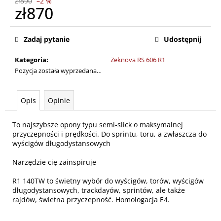
zł890
–2 %
zł870
Cena
jednostkowa:
Zadaj pytanie
Udostępnij
Kategoria
:
Zeknova RS 606 R1
Pozycja została wyprzedana…
Opis
Opinie
To najszybsze opony typu semi-slick o maksymalnej
przyczepności i prędkości. Do sprintu, toru, a zwłaszcza do
wyścigów długodystansowych
Narzędzie cię zainspiruje
R1 140TW to świetny wybór do wyścigów, torów, wyścigów
długodystansowych, trackdayów, sprintów, ale także
rajdów, świetna przyczepność. Homologacja E4.