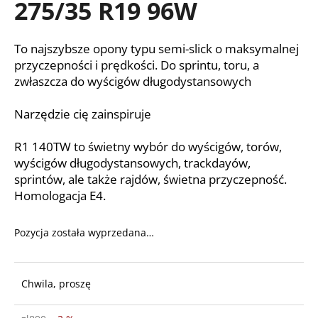
275/35 R19 96W
To najszybsze opony typu semi-slick o maksymalnej
SZUKAJ
przyczepności i prędkości. Do sprintu, toru, a
zwłaszcza do wyścigów długodystansowych
Narzędzie cię zainspiruje
P
o
l
R1 140TW to świetny wybór do wyścigów, torów,
e
wyścigów długodystansowych, trackdayów,
c
sprintów, ale także rajdów, świetna przyczepność.
a
Homologacja E4.
m
y
Pozycja została wyprzedana…
Chwila, proszę