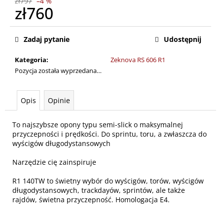
zł797
–4 %
zł760
Cena
jednostkowa:
Zadaj pytanie
Udostępnij
Kategoria
:
Zeknova RS 606 R1
Pozycja została wyprzedana…
Opis
Opinie
To najszybsze opony typu semi-slick o maksymalnej
przyczepności i prędkości. Do sprintu, toru, a zwłaszcza do
wyścigów długodystansowych
Narzędzie cię zainspiruje
R1 140TW to świetny wybór do wyścigów, torów, wyścigów
długodystansowych, trackdayów, sprintów, ale także
rajdów, świetna przyczepność. Homologacja E4.