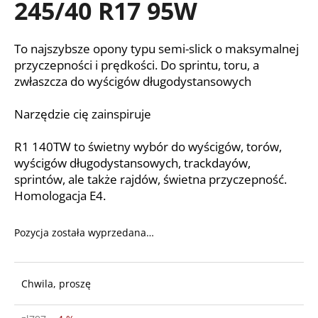
245/40 R17 95W
To najszybsze opony typu semi-slick o maksymalnej
SZUKAJ
przyczepności i prędkości. Do sprintu, toru, a
zwłaszcza do wyścigów długodystansowych
Narzędzie cię zainspiruje
P
o
l
R1 140TW to świetny wybór do wyścigów, torów,
e
wyścigów długodystansowych, trackdayów,
c
sprintów, ale także rajdów, świetna przyczepność.
a
Homologacja E4.
m
y
Pozycja została wyprzedana…
Chwila, proszę