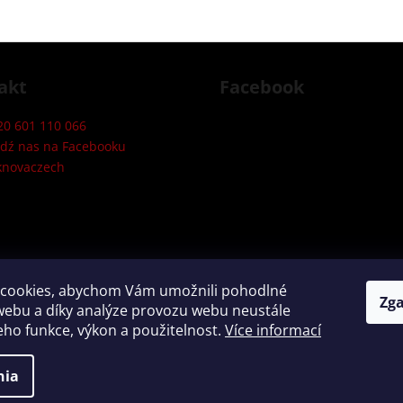
akt
Facebook
20 601 110 066
edź nas na Facebooku
knovaczech
cookies, abychom Vám umožnili pohodlné
Zg
webu a díky analýze provozu webu neustále
jeho funkce, výkon a použitelnost.
Více informací
one.
nia