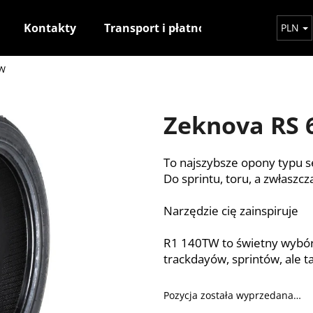
Kontakty
Transport i płatność
Jak dokony
PLN
3W
Czego szukasz?
Zeknova RS 6
SZUKAJ
To najszybsze opony typu s
Do sprintu, toru, a zwłasz
Polecamy
Narzędzie cię zainspiruje
R1 140TW to świetny wybór
trackdayów, sprintów, ale 
Pozycja została wyprzedana…