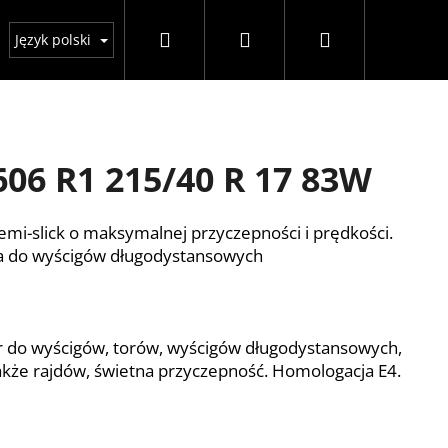
Szukaj
Zaloguj
Koszyk
wać zakupów
GDPR
Warunki handlowe
DOT
Język polski
się
06 R1 215/40 R 17 83W
emi-slick o maksymalnej przyczepności i prędkości.
cza do wyścigów długodystansowych
 do wyścigów, torów, wyścigów długodystansowych,
także rajdów, świetna przyczepność. Homologacja E4.