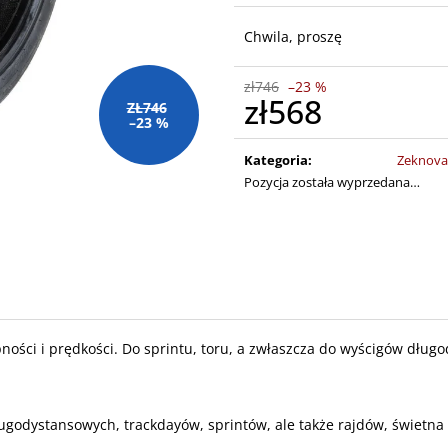
Chwila, proszę
zł746
–23 %
zł568
ZŁ746
–23 %
Cena
jednostkowa:
Kategoria
:
Zeknova
Pozycja została wyprzedana…
ności i prędkości. Do sprintu, toru, a zwłaszcza do wyścigów dłu
ugodystansowych, trackdayów, sprintów, ale także rajdów, świetna