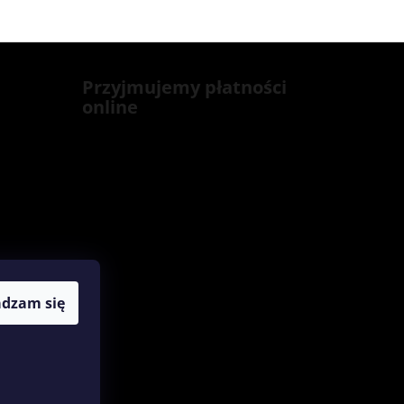
Przyjmujemy płatności
online
adzam się
Opracował Shoptet